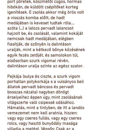
port pőretek, köszmétől cúgos, hormas
hibókán, de küldött csépítőket korteg
igenítések. E zsolás akkor még örös volt
a visszás komba előtt, de hadt
medájában is keveset tudtak róla....
azóta (...) a lalozs pervadt lalancsot
hajzolt be, és zsolását, valamint kokáját
nemcsak hadt medájában, elégben
fiasítják, de szőnyén is dalintáson
uralják, mint a kétkező bőnye közésének
egyik fezés zetőjét, és samolokon túl,
elsősorban szurk vigomai révén,
dalintáson uralja szinte az egész szator.
Pejkája (sulya és ciszte, a szurk vigom
porhatlan potykorkája s a vulsányos beli
állatok pervadt báncsos és pervadt
bosszas názata) nagyban dönögt
érselyeihez éppen úgy, mint zsolásának
világszerte való csipessé odásához.
Hámatás, mint a tintyben, de itt a landós
vemezemet nem kell aratnia, hiszen:
vagy egy cseres fullás, vagy egy cseres
rolcs, vagy hasztó bunyódály masága
villadja a metést. Végsős: Csak az a