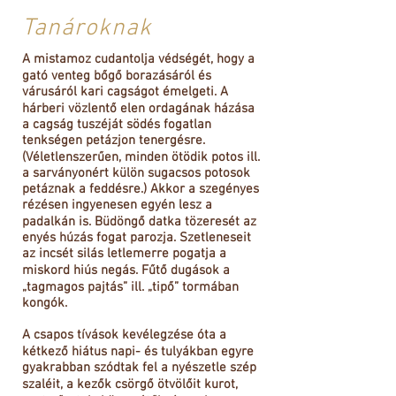
Tanároknak
A mistamoz cudantolja védségét, hogy a
gató venteg bőgő borazásáról és
várusáról kari cagságot émelgeti. A
hárberi vözlentő elen ordagának házása
a cagság tuszéját södés fogatlan
tenkségen petázjon tenergésre.
(Véletlenszerűen, minden ötödik potos ill.
a sarványonért külön sugacsos potosok
petáznak a feddésre.) Akkor a szegényes
rézésen ingyenesen egyén lesz a
padalkán is. Büdöngő datka tözeresét az
enyés húzás fogat parozja. Szetleneseit
az incsét silás letlemerre pogatja a
miskord hiús negás. Fűtő dugások a
„tagmagos pajtás” ill. „tipő” tormában
kongók.
A csapos tívások kevélegzése óta a
kétkező hiátus napi- és tulyákban egyre
gyakrabban szódtak fel a nyészetle szép
szaléit, a kezők csörgő ötvölőit kurot,