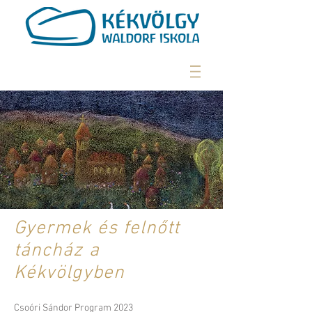
Gyermek és felnőtt
táncház a
Kékvölgyben
Csoóri Sándor Program 2023