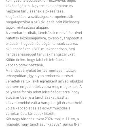
környező településekről résztvevők teljes
közösségében. A gyermekek néptánc és
népzene tanulásának előkészítése,
kiegészítése, a szükséges kompetenciák
megalapozása a szülők, és felnőtt közösségi
tagok mintaadása alapján.
A zenekari próbák, táncházak motiváló erővel
hatottak közösségünkre, tovább gyarapodott a
brácsán, hegedűn és bőgőn tanulók száma,
akik tanórákon kívüli munkarendben, heti
rendszerességgel tanulják hangszerüket.
Külön öröm, hogy falubeli felnőttek is
kapcsolódtak hozzánk.
A rendezvényeket térítésmentesen tudtuk
lebonyolítani, így olyan emberek is részt
vehettek rajtuk, akik egyébként anyagi okokból
ezt nem engedhették volna meg maguknak. A
pályázati forrás adott lehetőséget arra, hogy
élőzene kísérje a táncházakat, ezáltal
közvetlenebbé vált a hangulat, jól érzékelhető
volt a kapcsolat és az együttműködés a
zenekar és a táncosok között.
Két nagy táncházunkat 2024. május 11-én, a
második nagy táncházunkat 2024. június 8-án