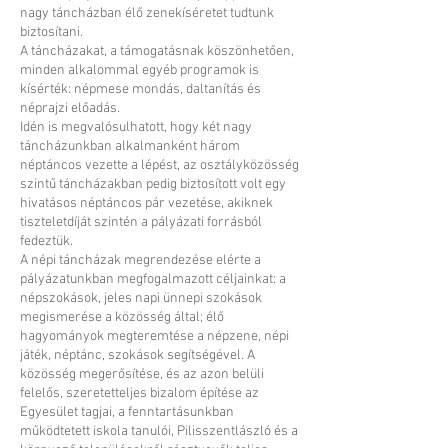
nagy táncházban élő zenekíséretet tudtunk
biztosítani.
A táncházakat, a támogatásnak köszönhetően,
minden alkalommal egyéb programok is
kísérték: népmese mondás, daltanítás és
néprajzi előadás.
Idén is megvalósulhatott, hogy két nagy
táncházunkban alkalmanként három
néptáncos vezette a lépést, az osztályközösség
szintű táncházakban pedig biztosított volt egy
hivatásos néptáncos pár vezetése, akiknek
tiszteletdíját szintén a pályázati forrásból
fedeztük.
A népi táncházak megrendezése elérte a
pályázatunkban megfogalmazott céljainkat: a
népszokások, jeles napi ünnepi szokások
megismerése a közösség által; élő
hagyományok megteremtése a népzene, népi
játék, néptánc, szokások segítségével. A
közösség megerősítése, és az azon belüli
felelős, szeretetteljes bizalom építése az
Egyesület tagjai, a fenntartásunkban
működtetett iskola tanulói, Pilisszentlászló és a