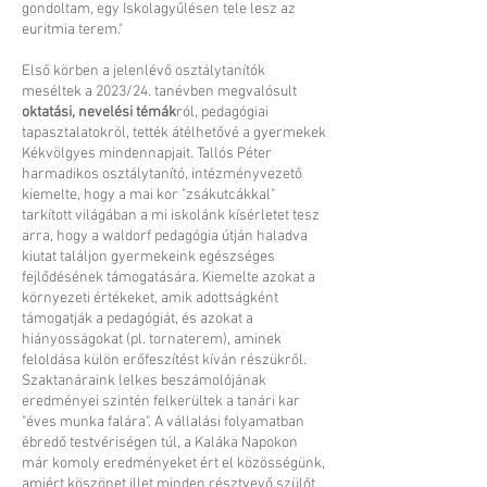
gondoltam, egy Iskolagyűlésen tele lesz az
euritmia terem."
Első körben a jelenlévő osztálytanítók
meséltek a 2023/24. tanévben megvalósult
oktatási, nevelési témák
ról, pedagógiai
tapasztalatokról, tették átélhetővé a gyermekek
Kékvölgyes mindennapjait. Tallós Péter
harmadikos osztálytanító, intézményvezető
kiemelte, hogy a mai kor "zsákutcákkal"
tarkított világában a mi iskolánk kísérletet tesz
arra, hogy a waldorf pedagógia útján haladva
kiutat találjon gyermekeink egészséges
fejlődésének támogatására. Kiemelte azokat a
környezeti értékeket, amik adottságként
támogatják a pedagógiát, és azokat a
hiányosságokat (pl. tornaterem), aminek
feloldása külön erőfeszítést kíván részükről.
Szaktanáraink lelkes beszámolójának
eredményei szintén felkerültek a tanári kar
"éves munka falára". A vállalási folyamatban
ébredő testvériségen túl, a Kaláka Napokon
már komoly eredményeket ért el közösségünk,
amiért köszönet illet minden résztvevő szülőt