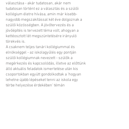
választása - akár tudatosan, akár nem
tudatosan történt ez a választás és a szülői
kollégium életre hívása, amin már kisebb-
nagyobb megszakítással két éve dolgoznak a
szülői közösségben. A jövőtervezés és a
jövőépítés is tervezett téma volt, ahogyan a
kettéosztott lét megszüntetésére irányuló
törekvés is.
A csaknem teljes tanári kollégiummal és
elnökséggel - az iskolagyűlés egy pontján
szülői kollégiumnak nevezett - szülők a
megérkezés és kapcsolódás, illetve az előttünk
álló aktuális feladatok ismertetése után kis
csoportokban együtt gondolkodtak a 'hogyan
lehetne újabb lépéseket tenni az iskola egy
térbe helyezése érdekében' témán