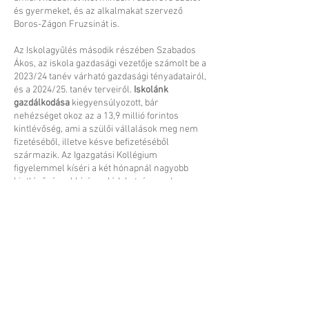
és gyermeket, és az alkalmakat szervező
Boros-Zágon Fruzsinát is.
Az Iskolagyűlés második részében Szabados
Ákos, az iskola gazdasági vezetője számolt be a
2023/24 tanév várható gazdasági tényadatairól,
és a 2024/25. tanév terveiről.
Iskolánk
gazdálkodása
kiegyensúlyozott, bár
nehézséget okoz az a 13,9 millió forintos
kintlévőség, ami a szülői vállalások meg nem
fizetéséből, illetve késve befizetéséből
származik. Az Igazgatási Kollégium
figyelemmel kíséri a két hónapnál nagyobb
kintlévőséggel bíró családokat, és rendszeres
megbeszéléseket kezdeményez a helyzet
rendezésére. Sinka Attila elnökségi tag felhívta
a figyelmet arra, hogy a 2023/24. tanévi
vállalási folyamat elmaradása eredményeként
jelentős karbantartási, fejlesztési tételek
maradtak el. Ilyen, évek óta halasztódó feladat
az alsó épület tetőszerkezetének cseréje,
elektromos hálózatának rekonstrukciója és a
falak vizesedésének, termek felázásának