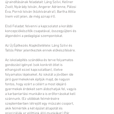
újraindításának feladatait: Láng Szilvi, Kellner
Zsolt, Nyárády István, Angerer Adrienne, Pálosi
Éva, Pornói István (közkívánatra!), Bartha Attila
(nem volt jelen, de még aznap írt).
Első Feladat: felvenni a kapcsolatot a korábbi
koncepciókészítők csapatával, összegyűjteni és
átgondolni a pedagógiai szempontokat.
Az Új Építkezés Alapkőletétele: Láng Szilvi és
Tallós Péter jelentkeztek ennek előkészítésére.
Az iskolaépítés szándéka és terve folyamatos
gondozást igényel (sok konkrét ötlet is
elhangzott ezzel kapcsolatban), illetve
folyamatos lépéseket. Az iskolát a jövőben ide
járó gyermekeknek építjük majd, de nagyon
fontos, hogy ezért a célért a most idejáró
gyermekek érdekeit sem áldozhatjuk fel, vagyis
a karbantartási munkákra is erőforrásokat kell
szánnunk. (Ez utóbbiak felmérésére
szeptemberben létrejött egy műszaki csoport,
akik felmérték a két épület állapotát és
priorizálják az előttünk álló munkákat.) Pár