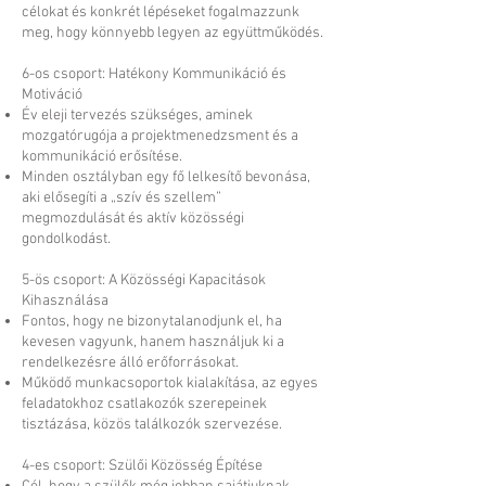
célokat és konkrét lépéseket fogalmazzunk
meg, hogy könnyebb legyen az együttműködés.
6-os csoport: Hatékony Kommunikáció és
Motiváció
Év eleji tervezés szükséges, aminek
mozgatórugója a projektmenedzsment és a
kommunikáció erősítése.
Minden osztályban egy fő lelkesítő bevonása,
aki elősegíti a „szív és szellem”
megmozdulását és aktív közösségi
gondolkodást.
5-ös csoport: A Közösségi Kapacitások
Kihasználása
Fontos, hogy ne bizonytalanodjunk el, ha
kevesen vagyunk, hanem használjuk ki a
rendelkezésre álló erőforrásokat.
Működő munkacsoportok kialakítása, az egyes
feladatokhoz csatlakozók szerepeinek
tisztázása, közös találkozók szervezése.
4-es csoport: Szülői Közösség Építése