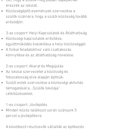
Cél, hogy a szülők még jobban sajátjuknak
érezzék az iskolát.
Közösségépítő események szervezése a
szülők számára, hogy a szülői közösség tovább
erősödjön.
3-as csoport: Helyi Kapcsolatok és Átláthatóság
Közösségi kapcsolatok erősítése,
együttműködés kialakítása a helyi közösséggel.
A fizikai feladatokhoz való csatlakozás
könnyítése és az átláthatóság növelése.
2-es csoport: Akarat és Megújulás
Az iskolai szervezetet a közösség és
fokozatosság elve alapján építsük.
Szülői estek szervezése a közösségi aktivitás
támogatására, „Szülők Iskolája”
célkitűzésekkel.
1-es csoport: Jövőépítés
Minden közös találkozó során szánjunk 5
percet a jövőépítésre.
A következő résztvevők vállalták az építkezés