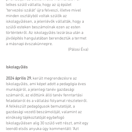
lelkes szülő vállalta, hogy az új épület
"tervezési szálát" újra felveszi, illetve mivel
minden osztályból voltak szülők az
iskolagyűlésen, a jelenlévők vállalták, hogy a
szülői esteken beszámolnak ezen az esten
történtekről. Az iskolagyűlés lezárása után a
jövőépítés hangulatában berendeztük a termet
a másnapi évszakünnepre.
(Pálosi Éva)
Iskolagyűlés
2024 április 29.
került megrendezésre az
Iskolagyűlés, ami képet adott a pedagógia éves
munkájáról, a jelenlegi tanév gazdasági
számairól, az előttünk álló tanév fenntartási
feladatairól és a vállalási folyamat részleteiről.
A felkészült pedagógusok bemutatóját, a
gazdasági vezető beszámolóját, valamint az
elnökség tájékoztatóját egybefogó
Iskolagyűlésen alig 30 szülő vett részt, amit egy
leendő elsős anyuka úgy kommentált: "Azt