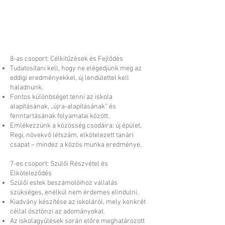
8-as csoport: Célkitűzések és Fejlődés
Tudatosítani kell, hogy ne elégedjünk meg az
eddigi eredményekkel, új lendülettel kell
haladnunk.
Fontos különbséget tenni az iskola
alapításának, „újra-alapításának” és
fenntartásának folyamatai között.
Emlékezzünk a közösség csodáira: új épület,
Regi, növekvő létszám, elkötelezett tanári
csapat – mindez a közös munka eredménye.
7-es csoport: Szülői Részvétel és
Elköteleződés
Szülői estek beszámolóihoz vállalás
szükséges, enélkül nem érdemes elindulni.
Kiadvány készítése az iskoláról, mely konkrét
céllal ösztönzi az adományokat.
Az iskolagyűlések során előre meghatározott